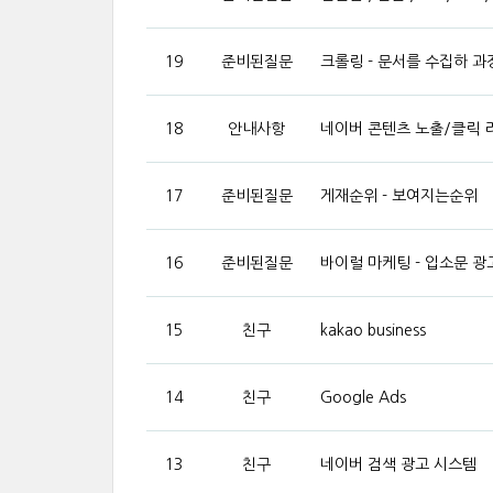
19
준비된질문
크롤링 - 문서를 수집하 과
18
안내사항
네이버 콘텐츠 노출/클릭 
17
준비된질문
게재순위 - 보여지는순위
16
준비된질문
바이럴 마케팅 - 입소문 광
15
친구
kakao business
14
친구
Google Ads
13
친구
네이버 검색 광고 시스템