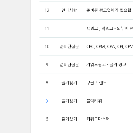
12
안내사항
준비된 광고업체가 필요합
11
백링크 , 역링크 - 외부에 
10
준비된질문
CPC, CPM, CPA, CPI, CP
9
준비된질문
키워드광고 - 글자 광고
8
즐겨찾기
구글 트랜드
즐겨찾기
블랙키위
6
즐겨찾기
키워드마스터