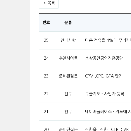
목록
번호
분류
25
안내사항
다음 점유율 4%대 무너지
24
추천사이트
소상공인공인진흥공단
23
준비된질문
CPM ,CPC, GFA 란?
22
친구
구글지도 - 사업자 등록
21
친구
네이버플레이스 - 지도에 
20
준비된질문
전환율 , 전환 , CTR, CVR,